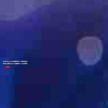
INSEAD×best365数码首个AI案例发布
郭为出席亚太AI大会畅谈AI+企业管理
了解更多