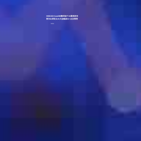
INSEAD×best365数码首个AI案例发布
郭为出席亚太AI大会畅谈AI+企业管理
了解更多