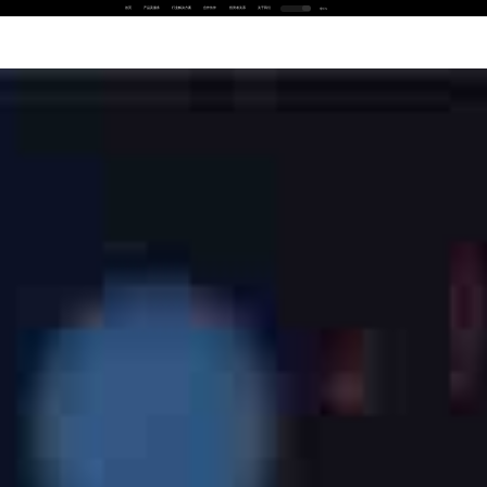
首页
产品及服务
行业解决方案
合作伙伴
投资者关系
关于我们
中
EN