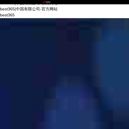
best365|中国有限公司-官方网站
best365|中国有限公司-官方网站
best365